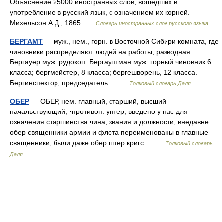
Объяснение 25000 иностранных слов, вошедших в
употребление в русский язык, с означением их корней.
Михельсон А.Д., 1865 …
Словарь иностранных слов русского языка
БЕРГАМТ
— муж., нем., горн. в Восточной Сибири комната, где
чиновники распределяют людей на работы; разводная.
Бергауер муж. рудокоп. Бергауптман муж. горный чиновник 6
класса; бергмейстер, 8 класса; бергешворень, 12 класса.
Бергинспектор, председатель… …
Толковый словарь Даля
ОБЕР
— ОБЕР, нем. главный, старший, высший,
начальствующий; ·противоп. унтер; введено у нас для
означения старшинства чина, звания и должности; внедавне
обер священники армии и флота переименованы в главные
священники; были даже обер штер кригс… …
Толковый словарь
Даля