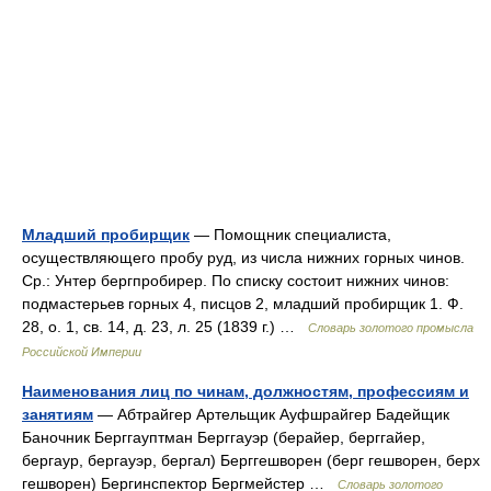
Младший пробирщик
— Помощник специалиста,
осуществляющего пробу руд, из числа нижних горных чинов.
Ср.: Унтер бергпробирер. По списку состоит нижних чинов:
подмастерьев горных 4, писцов 2, младший пробирщик 1. Ф.
28, о. 1, св. 14, д. 23, л. 25 (1839 г.) …
Словарь золотого промысла
Российской Империи
Наименования лиц по чинам, должностям, профессиям и
занятиям
— Абтрайгер Артельщик Ауфшрайгер Бадейщик
Баночник Берггауптман Берггауэр (берайер, берггайер,
бергаур, бергауэр, бергал) Берггешворен (берг гешворен, берх
гешворен) Бергинспектор Бергмейстер …
Словарь золотого