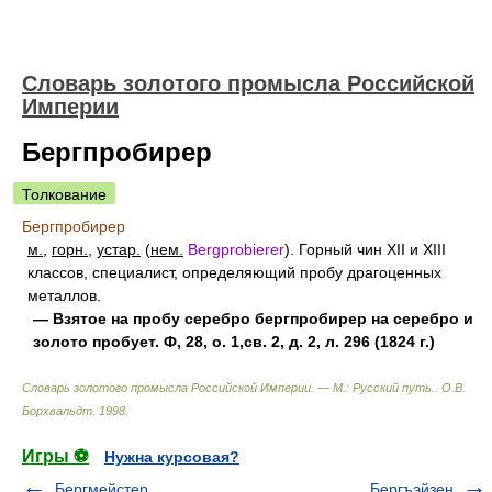
Словарь золотого промысла Российской
Империи
Бергпробирер
Толкование
Бергпробирер
м.
,
горн.
,
устар.
(
нем.
Bergprobierer
). Горный чин XII и XIII
классов, специалист, определяющий пробу драгоценных
металлов.
— Взятое на пробу серебро бергпробирер на серебро и
золото пробует. Ф, 28, о. 1,св. 2, д. 2, л. 296 (1824 г.)
Словарь золотого промысла Российской Империи. — М.: Русский путь.
.
О.В.
Борхвальдт
.
1998
.
Игры ⚽
Нужна курсовая?
Бергмейстер
Бергъэйзен